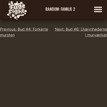
RANDOM: FAMILIE 2
Indlægsnavigation
Skip
Previous:
Bud #4: Forkerte
Next:
Bud #6: Ujævnhederne
to
mursten
i murværket
content