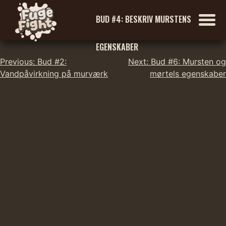
BUD #4: BESKRIV MURSTENS
EGENSKABER
Indlægsnavigation
Skip
Previous:
Bud #2:
Next:
Bud #6: Mursten og
to
Vandpåvirkning på murværk
mørtels egenskaber
content