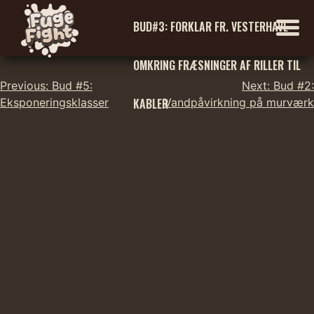
BUD#3: FORKLAR FR. VESTERHAVE
OMKRING FRÆSNINGER AF RILLER TIL
Indlægsnavigation
Skip
Previous:
Bud #5:
Next:
Bud #2:
to
KABLER
Eksponeringsklasser
Vandpåvirkning på murværk
content