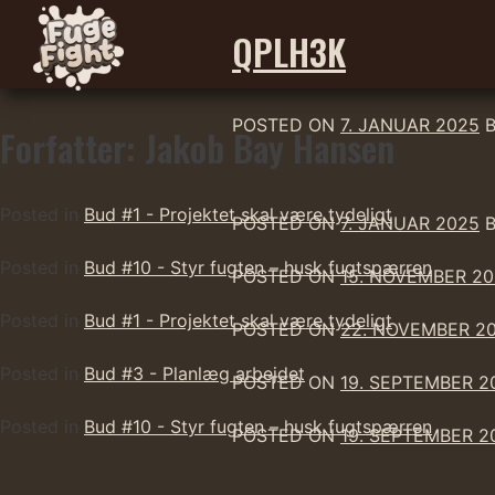
QPLH3K
POSTED ON
7. JANUAR 2025
Forfatter:
Jakob Bay Hansen
Skip
to
content
Posted in
Bud #1 - Projektet skal være tydeligt
POSTED ON
7. JANUAR 2025
Posted in
Bud #10 - Styr fugten – husk fugtspærren
POSTED ON
15. NOVEMBER 2
Posted in
Bud #1 - Projektet skal være tydeligt
POSTED ON
22. NOVEMBER 2
Posted in
Bud #3 - Planlæg arbejdet
POSTED ON
19. SEPTEMBER 2
Posted in
Bud #10 - Styr fugten – husk fugtspærren
POSTED ON
19. SEPTEMBER 2