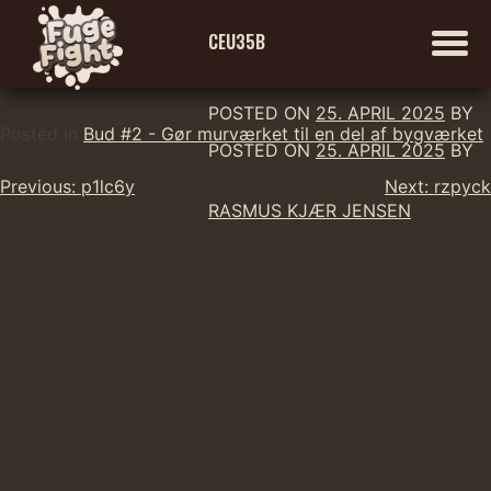
CEU35B
POSTED ON
25. APRIL 2025
BY
Skip
Posted in
Bud #2 - Gør murværket til en del af bygværket
POSTED ON
25. APRIL 2025
BY
to
Indlægsnavigation
content
Previous:
p1lc6y
Next:
rzpyck
RASMUS KJÆR JENSEN