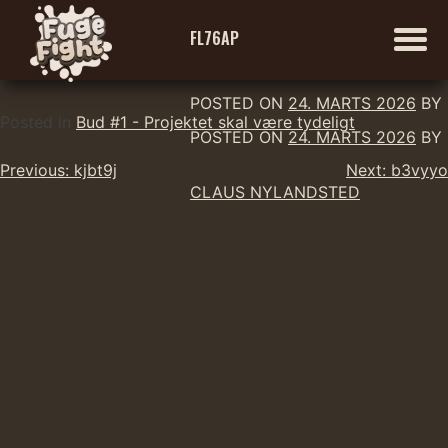
FL76AP
POSTED ON
24. MARTS 2026
BY
Skip
Posted in
Bud #1 - Projektet skal være tydeligt
POSTED ON
24. MARTS 2026
BY
to
Indlægsnavigation
content
Previous:
kjbt9j
Next:
b3vyyo
CLAUS NYLANDSTED