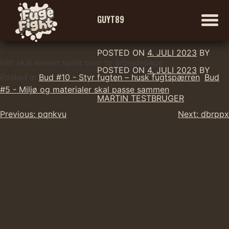
GUYT89
POSTED ON
4. JULI 2023
BY
Skip
Her skal eleven spille over to arbejdsdage
POSTED ON
4. JULI 2023
BY
to
Posted in
Bud #10 - Styr fugten – husk fugtspærren
,
Bud
content
#5 - Miljø og materialer skal passe sammen
MARTIN TESTBRUGER
Indlægsnavigation
Previous:
pqnkvu
Next:
dbrppx