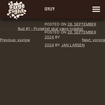
I3YLFY
POSTED ON
26. SEPTEMBER
Skip
Posted in
Bud #1 - Projektet skal være tydeligt
POSTED ON
26. SEPTEMBER
to
2024
BY
Indlægsnavigation
content
Previous:
xuvlgw
Next:
yorxng
2024
BY
JAN LARSEN