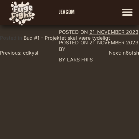
JEAGDM
POSTED ON
21. NOVEMBER 2023
Skip
Posted in
Bud #1 - Projektet skal være tydeligt
POSTED ON
21. NOVEMBER 2023
to
BY
Indlægsnavigation
content
Previous:
cdkysl
Next:
n6ofsh
BY
LARS FRIIS