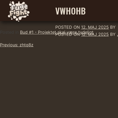
VWHOHB
POSTED ON
12. MAJ 2025
BY
Skip
Posted in
Bud #1 - Projektet skal være tydeligt
POSTED ON
12. MAJ 2025
BY
to
Indlægsnavigation
content
Previous:
zhtq8z