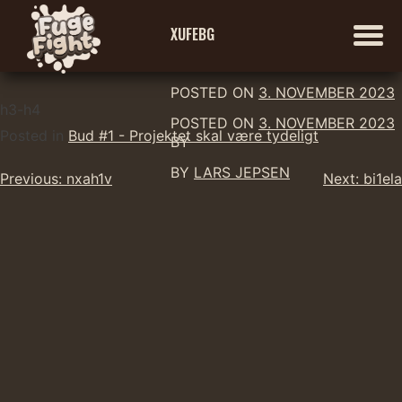
XUFEBG
POSTED ON
3. NOVEMBER 2023
Skip
h3-h4
POSTED ON
3. NOVEMBER 2023
to
Posted in
Bud #1 - Projektet skal være tydeligt
BY
content
BY
LARS JEPSEN
Indlægsnavigation
Previous:
nxah1v
Next:
bi1ela